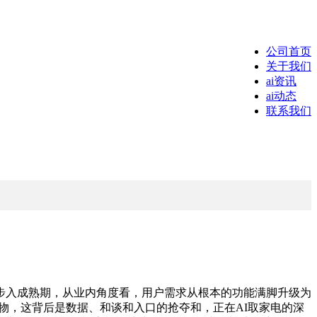
公司首页
关于我们
ai资讯
ai动态
联系我们
入成熟期，从业内角度看，用户需求从根本的功能满脚升级为
物，这背后是数据、和谈和入口的抢夺和，正在AI取家电的深