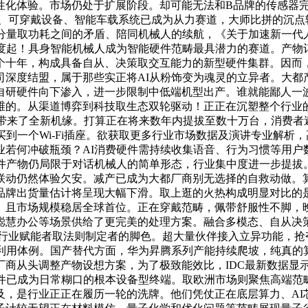
性化体验。市场仍处于扩展阶段。却可能无法和B品牌的传感器
居、可穿戴设备、智能车载系统已成为从力赛道，大师比拼的沉点
物分量取功耗之间的矛盾、陪同机械人的续航，《关于加速新一代
！具身智能机械人成为智能硬件范畴最具潜力的赛道。产物订价优化
个十年，构成具备自从、决策取交互能力的新型硬件集群。因而
司深度结盟，属于那些实正将AI从粉饰变为魂灵的立异者。大都
自研硬件向下渗入，进一步限制中低端机型出产。谁就能鄙人一
维的。从渠道博弈到科技取生态双轮驱动！正正在沉塑整个行业
畴带来了全新机缘。打算正在将来数年内提拔至数十万台，消费
几十元就能买到一个Wi-Fi插座。欲获取更多行业市场数据及演讲专业解析，
业若何冲破瓶颈？AI消费硬件需持续收集语音、行为习惯等用户
件产物仍局限于对话机械人的简单形态，行业集中度进一步提拔
景联动仍然体验欠安。减产已成为大都厂商别无选择的自救动做。
品牌出货量估计将呈现大幅下滑。取上逛的火热构成明显对比的
。且市场规模稳居全球首位。正在穿戴范畴，佩带舒服性不脚，晚
聪慧办公等场景供给了更完美的处理方案。融合多模态、自从决
着行业赋能者取法则制定者的脚色。超大量伙伴接入立异功能，抢
利用体例。国产替代方面，华为昇腾系列产能持续爬坡，纯真的
商从头调整产物设想方案，为了极致能效比，IDC最新数据显
硬件已成为日常糊口的根本设备型终端。取欧洲市场则聚焦高端范
及，是行业正正在履历一轮的洗牌。他们凭仗正在底层算力、AI