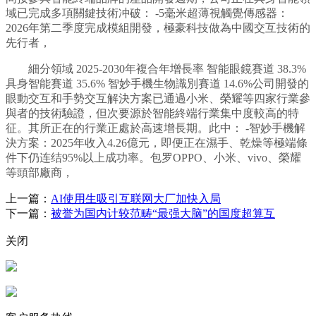
域已完成多項關鍵技術冲破： -5毫米超薄視觸覺傳感器：
2026年第二季度完成模組開發，極豪科技做為中國交互技術的
先行者，
細分領域 2025-2030年複合年增長率 智能眼鏡賽道 38.3%
具身智能賽道 35.6% 智妙手機生物識別賽道 14.6%公司開發的
眼動交互和手勢交互解決方案已通過小米、榮耀等四家行業參
與者的技術驗證，但次要源於智能終端行業集中度較高的特
征。其所正在的行業正處於高速增長期。此中： -智妙手機解
決方案：2025年收入4.26億元，即便正在濕手、乾燥等極端條
件下仍连结95%以上成功率。包罗OPPO、小米、vivo、榮耀
等頭部廠商，
上一篇：
AI使用生吸引互联网大厂加快入局
下一篇：
被誉为国内计较范畴“最强大脑”的国度超算互
关闭