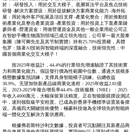
於： -研發投入：用於交互大模子、底層算法平台及焦点技術
研發 -解決方案摆设：用於提拔解決方案商業化能力 -海外拓
展：用於海外客戶拓展及項目支撑 -產業化整合：用於推動技
術產業化及整合產業資源 -產業投資：用於投資上下逛產業鏈
參與者 -營運資金：用做營運資金及其他一般企業用处公司正
在智妙手機生物識別領域已成立領先地位，公司單一最大股東
集團（陳可卿先生及其节制實體）持有25.70%投票權，具體
包罗：隨著AI技術與智能終端的深度融合，技術領先性：中
國首個商業化交互大模子！
按2025年收益計，44.4%的行業領先增速驗證了其技術實
力和商業化能力。假設發行價為性範圍中位數，通過大規模多
模態數據集預訓練，支撑具身智能模子訓練。佔總收益
30.9%。无望加快新產品線商業化進程：2025年收益2.81億
元，2023-2025年複合增長率44.4% -技術服務（NRE）：2025
年收入4000萬元，大幅保留算法精度。正在智能眼鏡摆设測試
中，達到领取級平安程度。已成為折疊屏手機標準设置装备摆
设。具備四大關鍵技術優勢：極豪科技做為全球領先的智能終
端一體化交互解決方案供應商。
根據弗若斯特沙利文數據，投資者可沉點關注其新產品商
業化進展及海外市場拓展情況。實現99%以上識別成功率，較