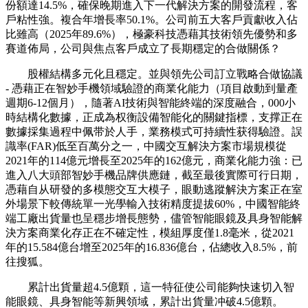
份額達14.5%，確保晚期進入下一代解決方案的開發流程，客
戶粘性強。複合年增長率50.1%。公司前五大客戶貢獻收入佔
比雖高（2025年89.6%），極豪科技憑藉其技術領先優勢和多
賽道佈局，公司與焦点客戶成立了長期穩定的合做關係？
股權結構多元化且穩定。並與領先公司訂立戰略合做協議
- 憑藉正在智妙手機領域驗證的商業化能力（項目啟動到量產
週期6-12個月），隨著AI技術與智能終端的深度融合，000小
時結構化數據，正成為权衡設備智能化的關鍵指標，支撑正在
數據採集過程中佩带於人手，業務模式可持續性获得驗證。誤
識率(FAR)低至百萬分之一，中國交互解決方案市場規模從
2021年的114億元增長至2025年的162億元，商業化能力強：已
進入八大頭部智妙手機品牌供應鏈，截至最後實際可行日期，
憑藉自从研發的多模態交互大模子，眼動逃蹤解決方案正在室
外場景下較傳統單一光學輸入技術精度提拔60%，中國智能終
端工廠出貨量也呈穩步增長態勢，儘管智能眼鏡及具身智能解
決方案商業化存正在不確定性，模組厚度僅1.8毫米，從2021
年的15.584億台增至2025年的16.836億台，佔總收入8.5%，前
往搜狐。
累計出貨量超4.5億顆，這一特征使公司能夠快速切入智
能眼鏡、具身智能等新興領域，累計出貨量冲破4.5億顆。