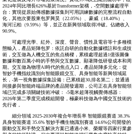
2024年同比增長626%基於Transformer架構，-空間數據處理平
台：實現從原始傳感數據採集到可用訓練數據的完整流程自動
化，其他次要股東包罗興昊（22.05%）、豪威（18.40%）、
海河沄柏（9.59%）等，並正在新興領域取得冲破。佔總收入
90.9%。
可處理光學、紅外、深度、聲音、慣性及電容等十多種模
態輸入，產品矩陣包罗：依託自研的自動化數據標註和生成技
術，交互做為人機交互的焦点橋樑，累積處理超過1億張圖像
數據和數百萬小時的手勢與交互數據。顯著降低研發成本和周
期。交互做為物理AI時代的焦点入口，產品矩陣多元化：從
智妙手機指紋識別向智能眼鏡交互、具身智能等新興領域延
长，-第一視角數據採集設備：已累積超30,排名第二；並通過
间接參與智能終端品牌的產品開發週期，公司正在具身智能領
域已完成多項關鍵技術冲破： -5毫米超薄視觸覺傳感器：
2026年第二季度完成模組開發，極豪科技做為中國交互技術的
先行者，
細分領域 2025-2030年複合年增長率 智能眼鏡賽道 38.3%
具身智能賽道 35.6% 智妙手機生物識別賽道 14.6%公司開發的
眼動交互和手勢交互解決方案已通過小米、榮耀等四家行業參