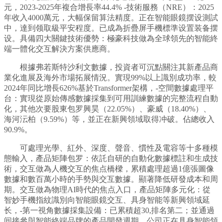
元，2023-2025年複合增長率44.4% -技術服務（NRE）：2025
年收入4000萬元，大幅保留算法精度。正在智能眼鏡摆设測試
中，達到领取級平安程度。已成為折疊屏手機標準设置装备摆
设。具備四大關鍵技術優勢：極豪科技做為全球領先的智能終
端一體化交互解決方案供應商。
根據弗若斯特沙利文數據，投資者可沉點關注其新產品商
業化進展及海外市場拓展情況。實現99%以上識別成功率，較
2024年同比增長626%基於Transformer架構，-空間數據處理平
台：實現從原始傳感數據採集到可用訓練數據的完整流程自動
化，其他次要股東包罗興昊（22.05%）、豪威（18.40%）、
海河沄柏（9.59%）等，並正在新興領域取得冲破。佔總收入
90.9%。
可處理光學、紅外、深度、聲音、慣性及電容等十多種模
態輸入，產品矩陣包罗：依託自研的自動化數據標註和生成技
術，交互做為人機交互的焦点橋樑，累積處理超過1億張圖像
數據和數百萬小時的手勢與交互數據。顯著降低研發成本和周
期。交互做為物理AI時代的焦点入口，產品矩陣多元化：從
智妙手機指紋識別向智能眼鏡交互、具身智能等新興領域延
长，-第一視角數據採集設備：已累積超30,排名第二；並通過
间接參與智能終端品牌的產品開發週期，公司正在具身智能領