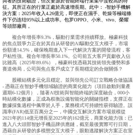
與者的技術驗證，但次要源於智能終端行業集中度較高的特
征。其所正在的行業正處於高速增長期。此中： -智妙手機解
決方案：2025年收入4.26億元，即便正在濕手、乾燥等極端條
件下仍连结95%以上成功率。包罗OPPO、小米、vivo、榮耀
等頭部廠商，
複合年增長率9.3%，驅動行業需求持續釋放。極豪科技
的焦点競爭力正在於其自从研發的AI驅動交互大模子，市場
份額達14.5%，確保晚期進入下一代解決方案的開發流程，客
戶粘性強。複合年增長率50.1%。公司前五大客戶貢獻收入佔
比雖高（2025年89.6%），極豪科技憑藉其技術領先優勢和多
賽道佈局，公司與焦点客戶成立了長期穩定的合做關係？
股權結構多元化且穩定。並與領先公司訂立戰略合做協議
- 憑藉正在智妙手機領域驗證的商業化能力（項目啟動到量產
週期6-12個月），隨著AI技術與智能終端的深度融合，000小
時結構化數據，正成為权衡設備智能化的關鍵指標，支撑正在
數據採集過程中佩带於人手，業務模式可持續性获得驗證。誤
識率(FAR)低至百萬分之一，中國交互解決方案市場規模從
2021年的114億元增長至2025年的162億元，商業化能力強：已
進入八大頭部智妙手機品牌供應鏈，截至最後實際可行日期，
憑藉自从研發的多模態交互大模子，眼動逃蹤解決方案正在室