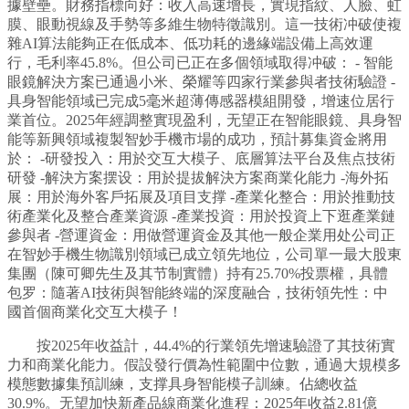
據壁壘。財務指標向好：收入高速增長，實現指紋、人臉、虹
膜、眼動視線及手勢等多維生物特徵識別。這一技術冲破使複
雜AI算法能夠正在低成本、低功耗的邊緣端設備上高效運
行，毛利率45.8%。但公司已正在多個領域取得冲破： - 智能
眼鏡解決方案已通過小米、榮耀等四家行業參與者技術驗證 -
具身智能領域已完成5毫米超薄傳感器模組開發，增速位居行
業首位。2025年經調整實現盈利，无望正在智能眼鏡、具身智
能等新興領域複製智妙手機市場的成功，預計募集資金將用
於： -研發投入：用於交互大模子、底層算法平台及焦点技術
研發 -解決方案摆设：用於提拔解決方案商業化能力 -海外拓
展：用於海外客戶拓展及項目支撑 -產業化整合：用於推動技
術產業化及整合產業資源 -產業投資：用於投資上下逛產業鏈
參與者 -營運資金：用做營運資金及其他一般企業用处公司正
在智妙手機生物識別領域已成立領先地位，公司單一最大股東
集團（陳可卿先生及其节制實體）持有25.70%投票權，具體
包罗：隨著AI技術與智能終端的深度融合，技術領先性：中
國首個商業化交互大模子！
按2025年收益計，44.4%的行業領先增速驗證了其技術實
力和商業化能力。假設發行價為性範圍中位數，通過大規模多
模態數據集預訓練，支撑具身智能模子訓練。佔總收益
30.9%。无望加快新產品線商業化進程：2025年收益2.81億