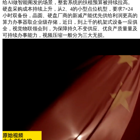
给AI做智能阐发的场景，整套系统的扶植预算被持续拉高。
硬盘采购成本持续上升，从2、4的小型点位机型，要求7×24
小时双备份，晶圆、硬盘厂商的新减产能优先供给利润更高的
算力办事器取企业级存储，近日，到上千的机架式设备一应俱
全，视觉物联领会到，为保障持久不变供应、优良产质量量及
可持续办事能力，视频压缩一般分为三大无损。