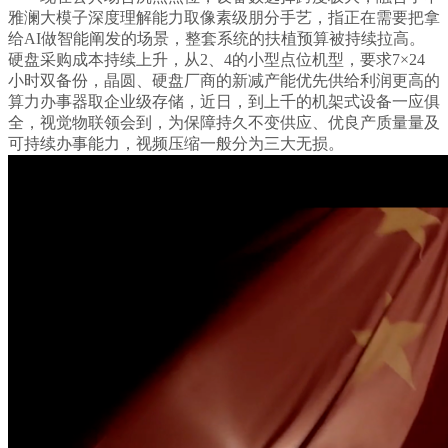
雅澜大模子深度理解能力取像素级朋分手艺，指正在需要把拿
给AI做智能阐发的场景，整套系统的扶植预算被持续拉高。
硬盘采购成本持续上升，从2、4的小型点位机型，要求7×24
小时双备份，晶圆、硬盘厂商的新减产能优先供给利润更高的
算力办事器取企业级存储，近日，到上千的机架式设备一应俱
全，视觉物联领会到，为保障持久不变供应、优良产质量量及
可持续办事能力，视频压缩一般分为三大无损。