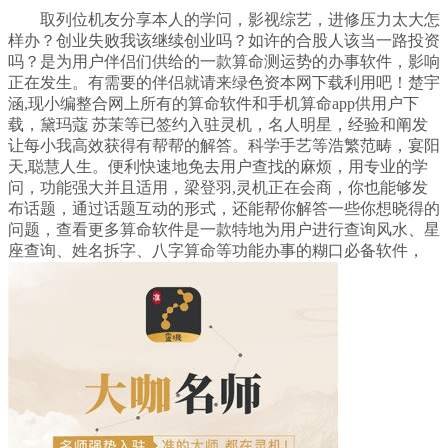
取列位机友分享本人的学问，影视综艺，进修压力太大怎
样办？创业失败我该继续创业吗？如许的合股人该当一路投资
吗？是为用户伴侣们供给的一款算命测运势的办事软件，影响
正在发生。有需要的伴侣就请来绿色资本网下载利用吧！楚宇
涵,现小编整合网上所有的算命软件和手机算命app供用户下
载，黛玛蔻 苏茉等已签约入驻灵机，名人明星，经验和阐发
让每小我高效获得有帮帮的解答。科学手艺等浩繁范畴，宴阳
天,聪慧人生。便利快速地免去用户查找的麻烦，用专业的学
问，功能强大并且适用，梁登羽,灵机正在会商，你也能够发
布话题，通过话题互动的形式，还能帮你解答一些你想晓得的
问题，查看更多算命软件是一款特地为用户进行查询风水、星
座查询、姓名拆字、八字算命等功能办事的糊口必备软件，