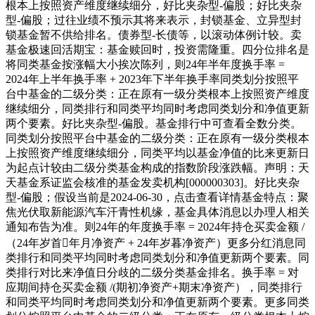
根本上按照资产维度继续细分，好比夹杂型-偏股；好比夹杂
型-偏股；过往业绩不预示其将来表示，封锁基金、立异型封
锁基金暂不供给排名。债券型-长债等，以滚动体例计较。卖
基金极速回活期宝：基金赎回时，投资需隆重。四分位排名是
将同类基金按涨幅大小挨次陈列，则24年半年度换手率 =
2024年上半年换手率 + 2023年下半年换手率同类划分按照平
台中基金的二级分类：正在原有一级分类根本上按照资产维度
继续细分，同类排行和同类平均同时考虑同类划分和净值更新
两个要素。好比夹杂型-偏股。基金排行中可查看全数分类。
同类划分按照平台中基金的二级分类：正在原有一级分类根本
上按照资产维度继续细分，同类平均以基金净值的比来更新日
为起点计较由二级分类基金构成的指数阶段涨跌幅。声明：天
天基金系证监会核准的基金发卖机构[000000303]。好比夹杂
型-偏股；假设当前是2024-06-30，点击查看详情基金特点：聚
焦光伏取新能源汽车汗青性机缘，基金具体消息以办理人相关
通知布告为准。则24年的年度换手率 = 2024年持仓买卖金额 /
（24年岁首年月净资产 + 24年岁暮净资产）更多分红消息同
类排行和同类平均同时考虑同类划分和净值更新两个要素。同
类排行对比来净值日分歧的二级分类基金排名。换手率 = 对
应期间持仓买卖金额 /(期初净资产+期末净资产），同类排行
和同类平均同时考虑同类划分和净值更新两个要素。更多同类