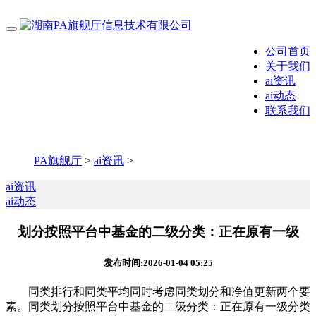
公司首页
关于我们
ai资讯
ai动态
联系我们
PA旗舰厅
>
ai资讯
>
ai资讯
ai动态
划分按照平台中基金的二级分类：正在原有一级
发布时间:2026-01-04 05:25
同类排行和同类平均同时考虑同类划分和净值更新两个要
素。同类划分按照平台中基金的二级分类：正在原有一级分类