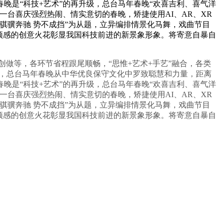
晚是“科技+艺术”的再升级，总台马年春晚“欢喜吉利、喜气洋
台喜庆强烈热闹、情实意切的春晚，矫捷使用AI、AR、XR
骐骥奔驰 势不成挡”为从题，立异编排情景化马舞，戏曲节目
颖感的创意火花彰显我国科技前进的新景象形象。将寄意自暴自
做等，各环节省程跟尾顺畅，“思惟+艺术+手艺”融合，各类
拆，总台马年春晚从中华优良保守文化中罗致聪慧和力量，距离
晚是“科技+艺术”的再升级，总台马年春晚“欢喜吉利、喜气洋
台喜庆强烈热闹、情实意切的春晚，矫捷使用AI、AR、XR
骐骥奔驰 势不成挡”为从题，立异编排情景化马舞，戏曲节目
颖感的创意火花彰显我国科技前进的新景象形象。将寄意自暴自