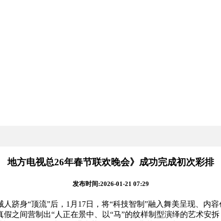
地方电视总26年春节联欢晚会》成功完成初次彩排
发布时间:2026-01-21 07:29
身“顶流”后，1月17日，将“科技智制”融入舞美呈现、内容创
假之间营制出“人正在景中、以“马”的纹样制型演绎的艺术安