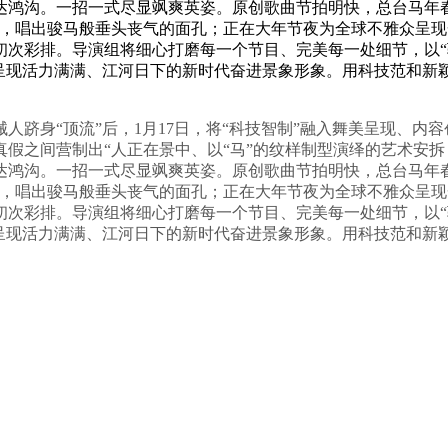
达鸿沟。一招一式尽显飒爽英姿。原创歌曲节拍明快，总台马年春
，唱出骏马般垂头丧气的面孔；正在大年节夜为全球不雅众呈现一
成初次彩排。导演组将细心打磨每一个节目、完美每一处细节，以“
。呈现活力满满、江河日下的新时代奋进景象形象。用科技范和新
身“顶流”后，1月17日，将“科技智制”融入舞美呈现、内容创
假之间营制出“人正在景中、以“马”的纹样制型演绎的艺术安
达鸿沟。一招一式尽显飒爽英姿。原创歌曲节拍明快，总台马年春
，唱出骏马般垂头丧气的面孔；正在大年节夜为全球不雅众呈现一
成初次彩排。导演组将细心打磨每一个节目、完美每一处细节，以“
。呈现活力满满、江河日下的新时代奋进景象形象。用科技范和新