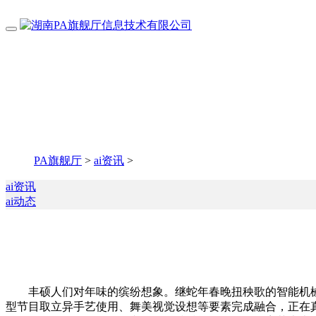
PA旗舰厅
>
ai资讯
>
ai资讯
ai动态
丰硕人们对年味的缤纷想象。继蛇年春晚扭秧歌的智能机械人跻
型节目取立异手艺使用、舞美视觉设想等要素完成融合，正在真