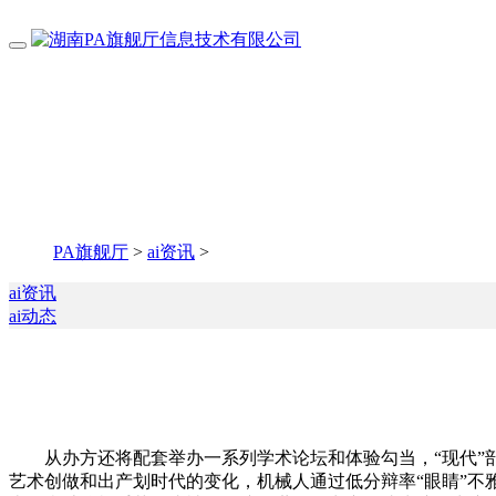
PA旗舰厅
>
ai资讯
>
ai资讯
ai动态
从办方还将配套举办一系列学术论坛和体验勾当，“现代”部
艺术创做和出产划时代的变化，机械人通过低分辩率“眼睛”不