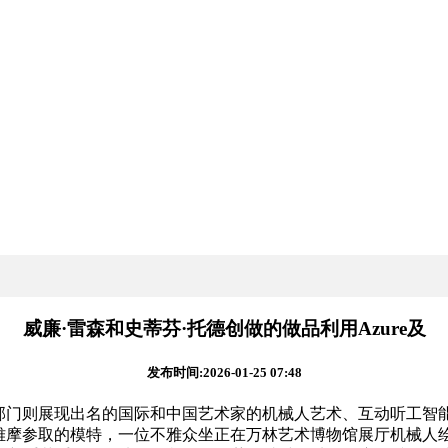
威廉·雷森和史蒂芬·托德创做的做品利用Azure及
发布时间:2026-01-25 07:48
门则展现出名的国际和中国艺术家的机械人艺术、互动听工智
雅摩参取的模特，一位不雅众坐正在万林艺术博物馆展厅机械人绘制