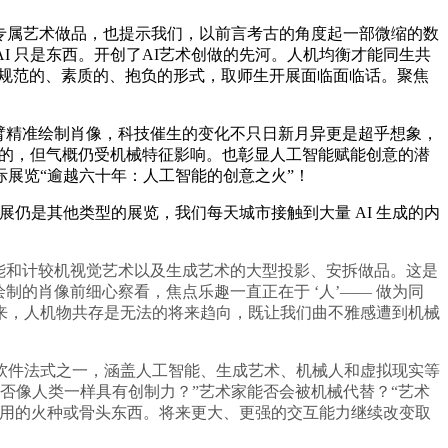
专属艺术做品，也提示我们，以前言考古的角度起一部微缩的数
I 只是东西。开创了AI艺术创做的先河。人机均衡才能同生共
中提取规范的、素质的、抱负的形式，取师生开展面临面临话。聚焦
臂精准绘制肖像，科技催生的变化不只日新月异更是超乎想象，
付与的，但气概仍受机械特征影响。也彰显人工智能赋能创意的潜
国际展览“逾越六十年：人工智能的创意之火”！
是其他类型的展览，我们每天城市接触到大量 AI 生成的内
能和计较机视觉艺术以及生成艺术的大型投影、安拆做品。这是
的肖像前细心察看，焦点乐趣一直正在于 ‘人’—— 做为同
来，人机物共存是无法的将来趋向，既让我们曲不雅感遭到机械
软件法式之一，涵盖人工智能、生成艺术、机械人和虚拟现实等
否像人类一样具有创制力？”艺术家能否会被机械代替？“艺术
利用的火种或骨头东西。将来更大、更强的交互能力继续改变取