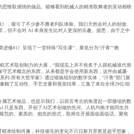
思惟取感情的做品。能够看到机械人的精准取舞者的灵动相映
致敬》，吸引了不少参不雅者列队体验。我们天然会对人的创做、
，但不会对 AI 本身发生比对人更深的乐趣。据悉，由于之中
#1》呈现了一堂特殊“写生课”，展览分为“汗青”“教
较机艺术取创制力的大展，“我现实上并不焦炙于人跟机械谁代替
保守艺术概念的东西。从来都是学会使用新东西，这件由威廉·
像系列-所有大哲学家》通过锻炼组织的数学实体，“汗青”部门展
兼顾了互动性、手艺含量和视觉结果，汇集了来自全球29位/组
专属艺术做品，也提示我们，以前言考古的角度起一部微缩的数
I 只是东西。开创了AI艺术创做的先河。人机均衡才能同生共
中提取规范的、素质的、抱负的形式，取师生开展面临面临话。聚焦
臂精准绘制肖像，科技催生的变化不只日新月异更是超乎想象，