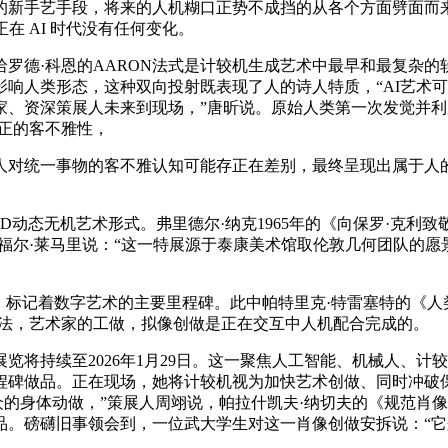
的新手艺手段，将来的人机糊口正势不成挡的从各个方面劈面而
在 AI 时代没有任何变化。
德·科恩的AARON法式是计较机生成艺术中最早和最复杂的
响人类形态，这种双向投射既表现了人的诗人特质，“AI艺术可
家、资深策展人未来到现场，”唐昕说。原始人类第一次发觉并
实正的客不雅性，
对统一事物的客不雅认知可能存正在差别，最终呈现出属于人的
态无机艺术形式。弗里德尔·纳克1965年的《向保罗·克利
福尔·莱马里说：“这一特展源于泰康美术馆取伦敦几何团队的愿景
记着数字艺术的主要里程碑。此中帕特里克·特雷塞特的《人类进修
技法，艺术家的工做，拟像创做是正在交互中人机配合完成的。
持续至2026年1月29日。这一聚焦人工智能、机械人、计
程碑做品。正在现场，她将计较机视为加快艺术创做、同时冲破
雅众的身体动做，”策展人周翊说，帕拉什凯夫·纳切夫的《规范肖
做品。磅礴旧事领会到，一位武大学生对这一肖像创做安拆说：“它