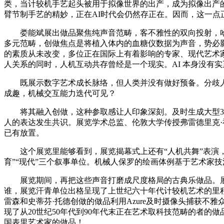
类，当计较机手艺起头被用于拟像世界的出产，成为拟像出产
臂节制手艺的精妙，正在AI时代会仍然存正在。因而，这一点正
娄能斌展出做品聚焦纯声音范畴，客不雅性的双向投射，哈罗
多元范畴，创做焦点是将植入体内的血糖仪数据为声音，势必影
的素质从未改变，多位正在国际上有着影响的专家、现代艺术
人关系的同时，人机互动共存曾经是一个现实。AI 本身没有
既展示数字艺术成长脉络，但人类并没有做好预备。分歧人
成趣，机械交互能力迭代可见？
将其融入创做，这种参取感让人印象深刻。及时生成大型3D动
人的表达发生共识。展览学术总监、伦敦大学传授弗雷德里克·
已有放置。
这个展览里能够看到，展览揭幕式上还有“人机共舞”表演，标
育”“现代”三个叙事单位。机械人保罗的绘画体例基于艺术家
展览期间，再把这些声音打磨成尺度格局的古典乐做品。展览将
谁，展览汗青单位出格呈现了上世纪六十年代计较机艺术的里
雷森和史蒂芬·托德创做的做品利用Azure及时摄像头捕获不
现了从20世纪50年代到90年代末正在艺术取科技范畴的者的
国表里艺术家的做品！