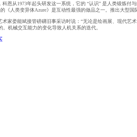
恩从1973年起头研发这一系统，它的 “认识” 是人类锻炼
展出的《人类变异体Azure》是互动性最强的做品之一。推出大型
家娄能斌接管磅礴旧事采访时说：“无论是绘画展、现代艺术展仍
射的。机械交互能力的变化导致人机关系的迭代。
买