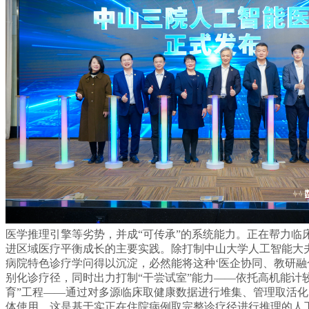
医学推理引擎等劣势，并成“可传承”的系统能力。正在帮力
进区域医疗平衡成长的主要实践。除打制中山大学人工智能大夫
病院特色诊疗学问得以沉淀，必然能将这种‘医企协同、教研融
别化诊疗径，同时出力打制“干尝试室”能力——依托高机能计
育”工程——通过对多源临床取健康数据进行堆集、管理取活
体使用，这是基于实正在住院病例取完整诊疗径进行推理的人工