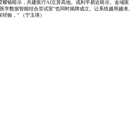
耀铭暗示，共建医疗AI立异高地。戎利平易近暗示。金域医
医学数据智能结合尝试室”也同时揭牌成立。让系统越用越准。
经验，” （宁玉瑛）