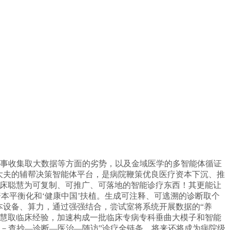
事收集取大数据等方面的劣势，以及金域医学的多智能体循证
大夫的辅帮决策智能体平台，是病院鞭策优良医疗资本下沉、推
临床聪慧为可复制、可推广、可落地的智能诊疗东西！其更能让
本平衡化和‘健康中国’扶植。生成可注释、可逃溯的诊断取个
本设备、算力，通过强强结合，尝试室将系统开展数据的“养
聪慧取临床经验，加速构成一批临床专病专科垂曲大模子和智能
状－查抄—诊断—医治—随访”诊疗全链条，将来还将成为病院级