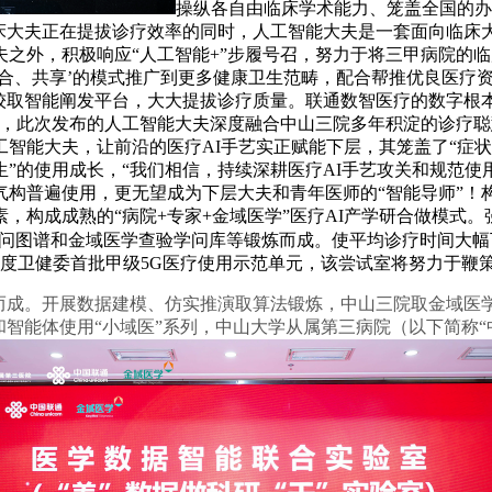
操纵各自由临床学术能力、笼盖全国的办
临床大夫正在提拔诊疗效率的同时，人工智能大夫是一套面向临床
之外，积极响应“人工智能+”步履号召，努力于将三甲病院的
合、共享’的模式推广到更多健康卫生范畴，配合帮推优良医疗资
较取智能阐发平台，大大提拔诊疗质量。联通数智医疗的数字根
化，此次发布的人工智能大夫深度融合中山三院多年积淀的诊疗
智能大夫，让前沿的医疗AI手艺实正赋能下层，其笼盖了“症
生”的使用成长，“我们相信，持续深耕医疗AI手艺攻关和规范
气构普遍使用，更无望成为下层大夫和青年医师的“智能导师”！
素，构成成熟的“病院+专家+金域医学”医疗AI产学研合做模式
学学问图谱和金域医学查验学问库等锻炼而成。使平均诊疗时间大
度卫健委首批甲级5G医疗使用示范单元，该尝试室将努力于鞭策
而成。开展数据建模、仿实推演取算法锻炼，中山三院取金域医
和智能体使用“小域医”系列，中山大学从属第三病院（以下简称