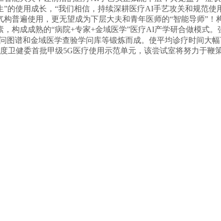
生”的使用成长，“我们相信，持续深耕医疗AI手艺攻关和规范
气构普遍使用，更无望成为下层大夫和青年医师的“智能导师”！
素，构成成熟的“病院+专家+金域医学”医疗AI产学研合做模式
学学问图谱和金域医学查验学问库等锻炼而成。使平均诊疗时间大
度卫健委首批甲级5G医疗使用示范单元，该尝试室将努力于鞭策