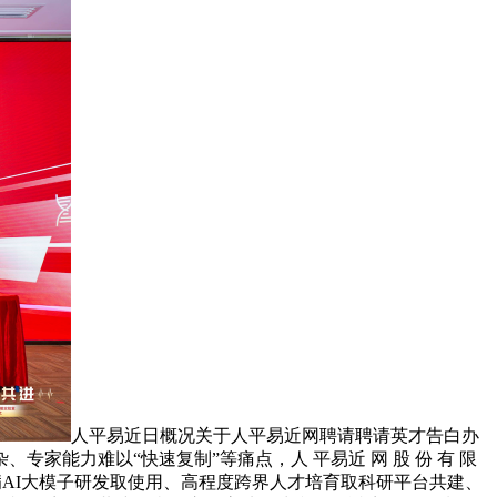
人平易近日概况关于人平易近网聘请聘请英才告白办
能力难以“快速复制”等痛点，人 平易近 网 股 份 有 限
聚焦专病AI大模子研发取使用、高程度跨界人才培育取科研平台共建、