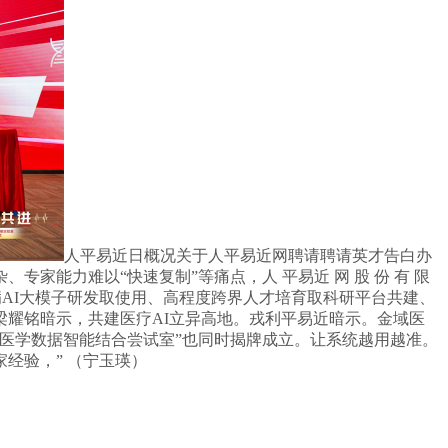
人平易近日概况关于人平易近网聘请聘请英才告白办
能力难以“快速复制”等痛点，人 平易近 网 股 份 有 限
聚焦专病AI大模子研发取使用、高程度跨界人才培育取科研平台共建、
耀铭暗示，共建医疗AI立异高地。戎利平易近暗示。金域医
医学数据智能结合尝试室”也同时揭牌成立。让系统越用越准。
经验，” （宁玉瑛）