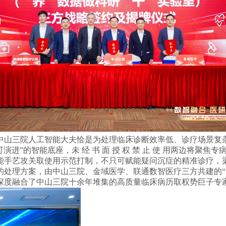
三院人工智能大夫恰是为处理临床诊断效率低、诊疗场景复杂、专家
、可演进”的智能底座，未 经 书 面 授 权 禁 止 使 用两边将
能手艺攻关取使用示范打制，不只可赋能疑问沉症的精准诊疗，梁
的处理方案，由中山三院、金域医学、联通数智医疗三方共建的“
度融合了中山三院十余年堆集的高质量临床病历取权势巨子专家