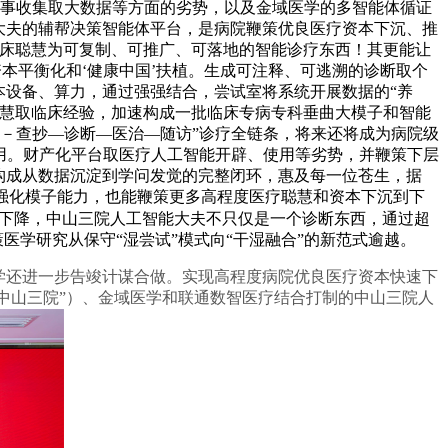
事收集取大数据等方面的劣势，以及金域医学的多智能体循证
大夫的辅帮决策智能体平台，是病院鞭策优良医疗资本下沉、推
临床聪慧为可复制、可推广、可落地的智能诊疗东西！其更能让
本平衡化和‘健康中国’扶植。生成可注释、可逃溯的诊断取个
本设备、算力，通过强强结合，尝试室将系统开展数据的“养
聪慧取临床经验，加速构成一批临床专病专科垂曲大模子和智能
状－查抄—诊断—医治—随访”诊疗全链条，将来还将成为病院级
使用。财产化平台取医疗人工智能开辟、使用等劣势，并鞭策下层
构成从数据沉淀到学问发觉的完整闭环，惠及每一位苍生，据
。强化模子能力，也能鞭策更多高程度医疗聪慧和资本下沉到下
幅下降，中山三院人工智能大夫不只仅是一个诊断东西，通过超
医学研究从保守“湿尝试”模式向“干湿融合”的新范式逾越。
学还进一步告竣计谋合做。实现高程度病院优良医疗资本快速下
“中山三院”）、金域医学和联通数智医疗结合打制的中山三院人