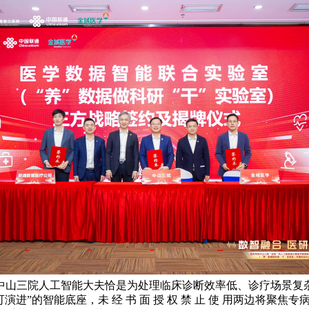
三院人工智能大夫恰是为处理临床诊断效率低、诊疗场景复杂、专家
、可演进”的智能底座，未 经 书 面 授 权 禁 止 使 用两边将