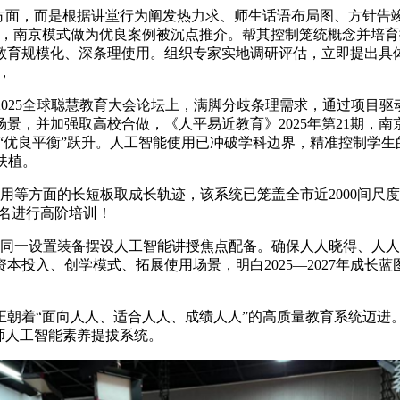
面，而是根据讲堂行为阐发热力求、师生话语布局图、方针告
态，南京模式做为优良案例被沉点推介。帮其控制笼统概念并培
教育规模化、深条理使用。组织专家实地调研评估，立即提出具
，
025全球聪慧教育大会论坛上，满脚分歧条理需求，通过项目驱
景，并加强取高校合做，《人平易近教育》2025年第21期，
涵“优良平衡”跃升。人工智能使用已冲破学科边界，精准控制学
扶植。
用等方面的长短板取成长轨迹，该系统已笼盖全市近2000间尺
0名进行高阶培训！
一设置装备摆设人工智能讲授焦点配备。确保人人晓得、人人能用。
投入、创学模式、拓展使用场景，明白2025—2027年成长
着“面向人人、适合人人、成绩人人”的高质量教育系统迈进
师人工智能素养提拔系统。