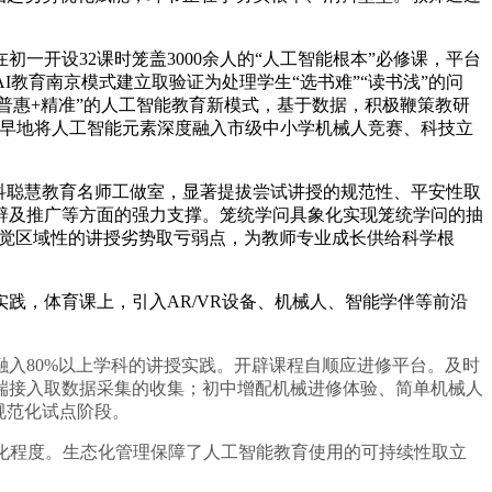
开设32课时笼盖3000余人的“人工智能根本”必修课，平台
I教育南京模式建立取验证为处理学生“选书难”“读书浅”的问
“普惠+精准”的人工智能教育新模式，基于数据，积极鞭策教研
较早地将人工智能元素深度融入市级中小学机械人竞赛、科技立
科聪慧教育名师工做室，显著提拔尝试讲授的规范性、平安性取
辟及推广等方面的强力支撑。笼统学问具象化实现笼统学问的抽
发觉区域性的讲授劣势取亏弱点，为教师专业成长供给科学根
，体育课上，引入AR/VR设备、机械人、智能学伴等前沿
入80%以上学科的讲授实践。开辟课程自顺应进修平台。及时
端接入取数据采集的收集；初中增配机械进修体验、简单机械人
规范化试点阶段。
化程度。生态化管理保障了人工智能教育使用的可持续性取立