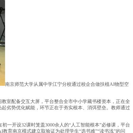
南京师范大学从属中学江宁分校通过校企合做扶植AI物型空
间教室配备交互大屏，平台整合全市中小学藏书楼资本，正在全
的凸起劣势优化赋能，环节正在于夯实根本、消弭壁垒。教师通过
开设32课时笼盖3000余人的“人工智能根本”必修课，平台
I教育南京模式建立取验证为处理学生“选书难”“读书浅”的问