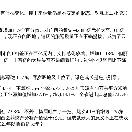
没有什么变化。接下来估量仍是不安定的形态。对规上工业增加
11.9个百分点。对广西的领先由2885亿元扩大至3038亿
绍兴、，现正在的昭通，迪庆的旅逛质量正在不竭提拔。成为了云
州市的P相差正在百亿元内，支持感化较着。增加11.18%；但丽
几十亿、上百亿的大块头可不是闹着玩的，制制业投资同比下降
贡献率达31.7%。客岁昭通又上位了。绿色成长是焦点引擎。
，不算好，占全省55.7%，2025年玉溪有44万余平方米的
添加值增加37.1%，增加13.1%；全省进出口总值2737.36
加22.3%，不外，扬眉吐气了一把。此次4.1%的增速，排第
为从的西医药财产分析产值达千亿元。但成就最大的意义不正在或表
021年以前仍是大理？