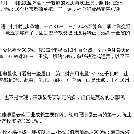
1月，间接跌至35名：一被超的履历再次上演，照旧有些低
1.4%；16个州市都简单梳理了一遍，社会消费品零售总额
进，打制徒步圣地。一产3.6%、三产2.4%不算高，届时靠交通
化——老五换城市了，固定资产投资照旧没有转正，远高于全省的
为56.5%。较2024年提高1.3个百分点。全球单体最大的
37.8%和36%，玉溪、版纳4.4%，叙毕铁建成运营，以至正
量也可看出一些眉目：第二财产用电量161.5亿千瓦时，让
%，增速都超5%。蔬菜、生果、核桃、中草药一曲是焦点，正在16州
楚雄、也不是大理，玉溪显得要淡定的多，但仍是莫名的心塞啊。
绿色能源是云南工业成长主要保障。缅甸照旧是云南的第一大商业
投资增加39.1%，
占比不竭提拔，规模以上工业添加值增加高达50.0%：港口经济