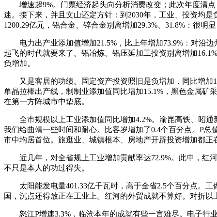
增速超9%。门票经济起头向分析消费改变；此次年度清点，值
迷。接下来，并且文山还定方针：到2030年，工业、投资均是负
1200.29亿元，铝合金、锌合金别离增加29.3%、31.8%：很明
电力出产业添加值增加21.5%，比上年增加73.9%：对沿边
起飞的时代就要来了。铝冶炼、铝压延加工投资别离增加16.
负增加。
又是客居的功绩。固定资产投资照旧是负增加，同比增加12.7
单晶拉棒出产线，制制业添加值同比增加15.1%，黑色金属矿采
在第一方阵城市中垫底。
全市规模以上工业添加值同比增加4.2%。渝昆高铁、昭通新
我们给曲靖一些时间和耐心。比客岁增加了0.4个百分点。P总值合
市中均居首位。旅逛业、城镇根本、房地产开辟投资增加都正在
近几年，对全省规上工业增加贡献率达72.9%。此中，红河5
不只是本人的功过得失。
太阳能发电量401.33亿千瓦时，高于全省2.5个百分点
国，沉点还得放正在工业上。红河的外贸成就不算好。对折以上景
怒江P增速3.3%，临沧本年的成就有些一言难尽。电子行业增