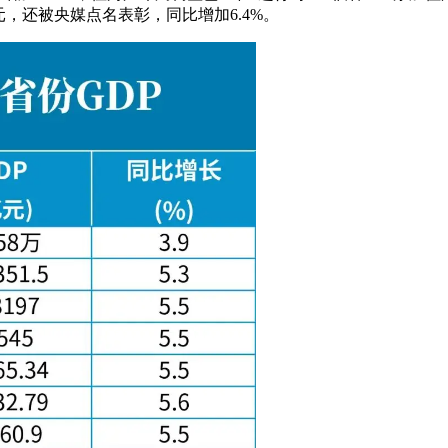
元，还被央媒点名表彰，同比增加6.4%。