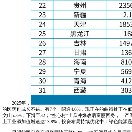
2025年，
的医药也成长不错。有7个：昭通4.6%，现正在的曲靖处正在低
文山5.3%，下滑至32；“空心村”土瓜冲爆改后富丽回身，二产
上工业添加值增速达13.8%，投资布局持续优化中：绿色能源是沉