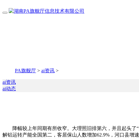
PA旗舰厅
>
ai资讯
>
ai资讯
ai动态
降幅较上年同期有所收窄。大理照旧排第六，并且起头了“全球”
解铝运转产能全国第二，客居保山人数增加62.9%，河口县增速