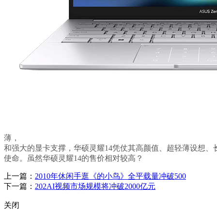
薄，
和强大的显卡支撑，华硕灵耀14凭仗其高颜值、超轻薄设想、长续航
使命。虽然华硕灵耀14的售价相对较高？
上一篇：
2010年休闲手逛《的小鸟》全平载量冲破500
下一篇：
202AI视频市场规模将冲破2000亿元
关闭