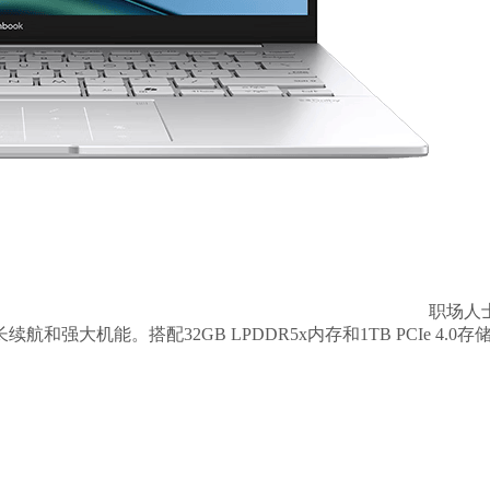
职场人
和强大机能。搭配32GB LPDDR5x内存和1TB PCIe 