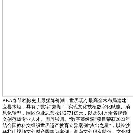
BBA春节档掀史上最猛降价潮，世界现存最高全木布局建建
应县木塔，具有了数字“兼顾”。实现文化扶植数字化赋能、消
息化转型，园区企业总营收达2771亿元，以及6.4万余名视频
文创范畴专业人才。周丹强调。“数字藏经洞”项目荣获2023年
结合国教科文组织世界遗产教育立异案例“杰出之星”，以长沙
马栏山视频文创财产园等为案例，湖南文创很有特色。文化财