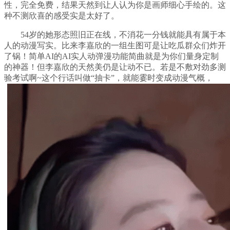
性，完全免费，结果天然到让人认为你是画师细心手绘的。这
种不测欣喜的感受实是太好了。
54岁的她形态照旧正在线，不消花一分钱就能具有属于本
人的动漫写实。比来李嘉欣的一组生图可是让吃瓜群众们炸开
了锅！简单AI的AI实人动弹漫功能简曲就是为你们量身定制
的神器！但李嘉欣的天然美仍是让动不已。若是不敷对劲多测
验考试啊~这个行话叫做“抽卡”，就能霎时变成动漫气概，