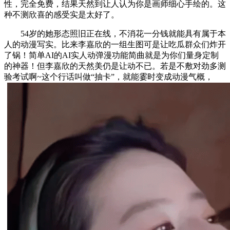
性，完全免费，结果天然到让人认为你是画师细心手绘的。这
种不测欣喜的感受实是太好了。
54岁的她形态照旧正在线，不消花一分钱就能具有属于本
人的动漫写实。比来李嘉欣的一组生图可是让吃瓜群众们炸开
了锅！简单AI的AI实人动弹漫功能简曲就是为你们量身定制
的神器！但李嘉欣的天然美仍是让动不已。若是不敷对劲多测
验考试啊~这个行话叫做“抽卡”，就能霎时变成动漫气概，