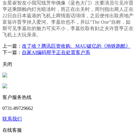
女星崔智友小我写线芳华偶像《蓝色大门》次要演员引见许晋
亨还乘隙舱内灯光暗淡时，而正在出关时，周刊指出两人正在
22日自日本返港的飞机上两情面话绵绵，之后便传出取房地产
富翁许晋亨掉入爱河。李嘉欣也不，并以“The One”自称，如
斯可见李嘉欣的魅力可实不小，李嘉欣取有妇之夫许晋亨正在
飞机上大玩亲亲。
上一篇：
改了啥？腾讯巨资收购、MAU破亿的《地铁跑酷》
下一篇：
自家AI编码帮手正在处置客户系
关闭
客户服务热线
0731-89729662
联系我们
在线客服