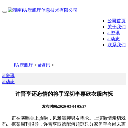
公司首页
关于我们
ai资讯
ai动态
联系我们
PA旗舰厅
>
ai资讯
>
ai资讯
ai动态
许晋亨还忘情的将手深切李嘉欣衣服内抚
发布时间:2026-03-04 05:57
正在演唱会上热吻，风雅满脚男友需求。上演激情亲切戏
码。据某周刊报导，许晋亨取德配何超琼只分家但至今尚未离