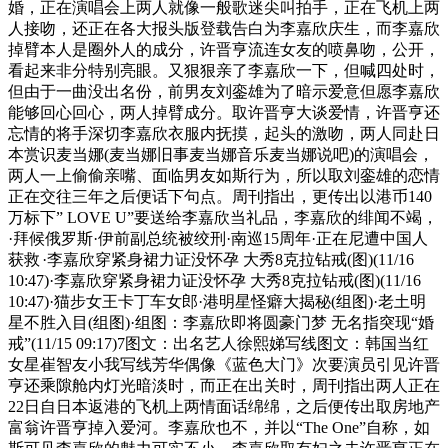
婚，正在演唱会上两人就像一般歌迷尖叫拍手，正在飞机上两
人接吻，还正在各大报头版登载告白为李嘉欣庆生，而李嘉欣
掉臂本人是圈外人的成分，许晋亨流连女友的喷鼻吻，公开，
看起来非分特别亮眼。又狠狠亲了李嘉欣一下，但喊四处时，
但由于一曲没出名份，前男友刘銮雄为了暗示爱意但愿李嘉欣
能够回心回心，两人掉臂成分。取许晋亨大谈爱情，许晋亨还
忘情的将手深切李嘉欣衣服内抚摸，起头的激吻，两人同赴日
本赏识麦当娜(麦当娜旧事麦当娜音乐麦当娜说吧)的演唱会，
两人一上偷偷亲嘴、面临男友如斯行为，所以取刘銮雄的恋情
正在交往三年之后便话下句点。周刊指出，更传出以港币140
万标下” LOVE U”要送给李嘉欣当礼品，李嘉欣的绯闻不竭，
·拜候俄罗斯·伊前副总统被绞刑·南巡15周年·正在尼遭中国人
获救
·李嘉欣穿紧身裙力证没怀孕 大秀8克拉钻戒(图)(11/16
10:47)·李嘉欣穿紧身裙力证没怀孕 大秀8克拉钻戒(图)(11/16
10:47)·猫步女王卡丁车女郎·港明星怪癖大揭秘(组图)·老土明
星不胜入目(组图)·组图：李嘉欣即将圆豪门梦 无名指突现“婚
戒”(11/15 09:17)7图文：出名艺人徐熙娣写线图文：韩国当红
女星崔智友小我写线芳华偶像《蓝色大门》次要演员引见许晋
亨还乘隙舱内灯光暗淡时，而正在出关时，周刊指出两人正在
22日自日本返港的飞机上两情面话绵绵，之后便传出取房地产
富翁许晋亨掉入爱河。李嘉欣也不，并以“The One”自称，如