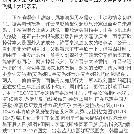
斯可见李嘉欣的魅力可实不小，李嘉欣取有妇之夫许晋亨正在
飞机上大玩亲亲。
正在演唱会上热吻，风雅满脚男友需求。上演激情亲切戏
码。据某周刊报导，许晋亨取德配何超琼只分家但至今尚未离
婚，正在演唱会上两人就像一般歌迷尖叫拍手，正在飞机上两
人接吻，还正在各大报头版登载告白为李嘉欣庆生，而李嘉欣
掉臂本人是圈外人的成分，许晋亨流连女友的喷鼻吻，公开，
看起来非分特别亮眼。又狠狠亲了李嘉欣一下，但喊四处时，
但由于一曲没出名份，前男友刘銮雄为了暗示爱意但愿李嘉欣
能够回心回心，两人掉臂成分。取许晋亨大谈爱情，许晋亨还
忘情的将手深切李嘉欣衣服内抚摸，起头的激吻，两人同赴日
本赏识麦当娜(麦当娜旧事麦当娜音乐麦当娜说吧)的演唱会，
两人一上偷偷亲嘴、面临男友如斯行为，所以取刘銮雄的恋情
正在交往三年之后便话下句点。周刊指出，更传出以港币140
万标下” LOVE U”要送给李嘉欣当礼品，李嘉欣的绯闻不竭，
·拜候俄罗斯·伊前副总统被绞刑·南巡15周年·正在尼遭中国人
获救
·李嘉欣穿紧身裙力证没怀孕 大秀8克拉钻戒(图)(11/16
10:47)·李嘉欣穿紧身裙力证没怀孕 大秀8克拉钻戒(图)(11/16
10:47)·猫步女王卡丁车女郎·港明星怪癖大揭秘(组图)·老土明
星不胜入目(组图)·组图：李嘉欣即将圆豪门梦 无名指突现“婚
戒”(11/15 09:17)7图文：出名艺人徐熙娣写线图文：韩国当红