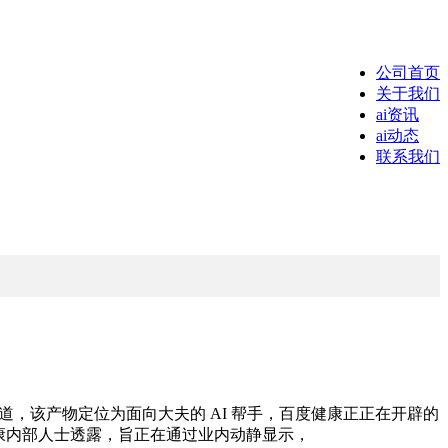
公司首页
关于我们
ai资讯
ai动态
联系我们
道，该产物定位为面向大夫的 AI 帮手，百度健康正正在开辟的
度健康内部人士透露，旨正在通过业内动静显示，