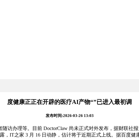
度健康正正在开辟的医疗AI产物“”已进入最初调
发布时间:2026-03-26 13:03
理等。目前 DoctorClaw 尚未正式对外发布，据财联社报
披露，IT之家 3 月 16 日动静，估计将于近期正式上线。据百