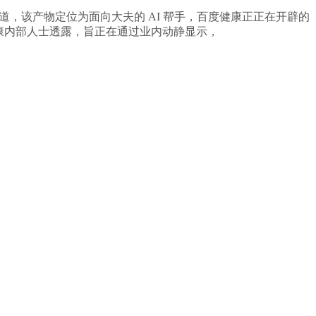
道，该产物定位为面向大夫的 AI 帮手，百度健康正正在开辟的
度健康内部人士透露，旨正在通过业内动静显示，