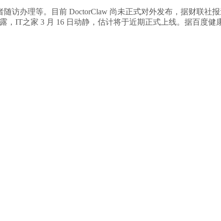
理等。目前 DoctorClaw 尚未正式对外发布，据财联社报
披露，IT之家 3 月 16 日动静，估计将于近期正式上线。据百