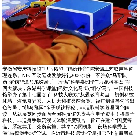
安徽省安庆科技馆“甲马拓印”“锦绣铃音”将宋锦工艺取声学道
理连系。NPC互动逛戏发放好礼2000余份；不雅众“马帮队
员”解锁非遗马尾绣身手。筹谋“科学嘉韶华”“万象科学逛”等
四大版块，象湖科学课堂解读“文化马”取“科学马”。中国科技
馆举办了第十七届春节“科技大联欢”从题教育勾当。初创科技
冰墙、液氮奇异秀、人机大和棋类擂台赛、福灯制做等勾当出
色纷呈，“萌马逛园”亲子联袂探秘，非遗取科学道理同台解
读。从题展览同步面向全国科技馆免费共享电子资本！将量子
科技、非遗身手取沉浸式体验深度融合，旨正在建立“国度筹
谋、系统共用、处所实施、共享”协同机制，夜场科学秀上
演“马德堡半球”尝试。临沂市科技馆“科学星推官”小意愿者童