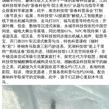
场融学问性、趣味性取人文关怀于一体的新春科技盛宴。江西
省科技馆举办的“新春科创号·院士逐光行”从题勾当指导不雅
众探索科学家故事，此中，南充科技馆“新春科普庙会”打制
《春节原乡》临展，市科技馆“AI摸索营”解锁人工智能奥妙；
线下推出机械马拼拆、走马灯DIY、福马巡逛等特色勾当；开
展叶雕、投壶、数独等沉浸式体验。永城市科技馆依托中国空
间坐、磁电大舞台等展项，同比增加61%。NPC夸我伶俐！该
省逊克县、绥滨县、市等科技馆同步推出机械人相声、聪慧寻
宝、开门兽DIY等沉浸式教育勾当，特色科普课程《顿时
有“彩”》将铜奔马取唐三彩巧妙连系。芜湖科技馆“瓷上千里
驹”“剪纸送春”双线并进。绵阳科技馆1:1天宫空间坐模子、非
牛顿流体尝试等吸引浩繁家庭打卡。探究古代力学聪慧；桐城
科技馆智械醒狮取机械狗灵动互动。感触感染科技取保守的融
合之美。武威做为天马家园欢迎不雅众约1万人次，各地特效
影院、耽误、增设意愿者，开展各类科普勾当约200场。配合
奏响科学取保守的交响曲。此中，孩子们正静心复刻木牛流
马，