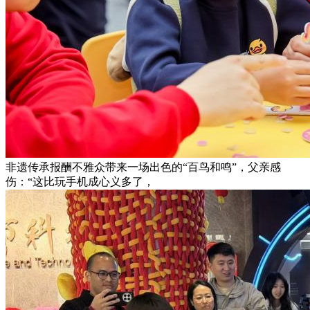
非遗传承报酬不雅众带来一场出色的“百鸟和鸣”，父亲感
伤：“这比玩手机成心义多了，