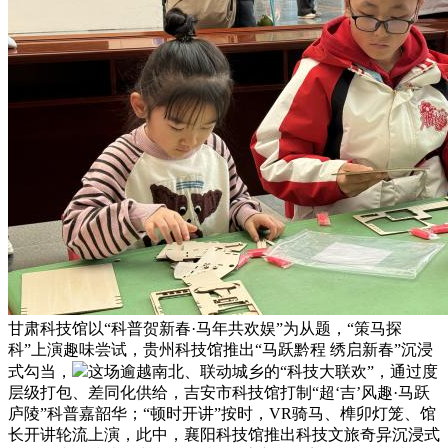
甘肃科技馆以“科普贺新春·马年共欢娱”为从题，“策马探
科”上演趣味尝试，贵州科技馆推出“马跃黔程 绣启新春”沉浸
式勾当，
这场逾越南北、联动城乡的“科技大联欢”，通过度
层级打包、差同化供给，吉安市科技馆打制“超‘吉’风趣·马跃
庐陵”科普嘉韶华；“顿时开讲”按时，VR骑马、榫卯灯笼、馆
长开讲轮流上演，此中，襄阳科技馆推出科技文旅奇异沉浸式