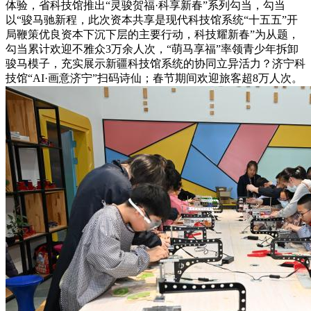
体验，省科技馆推出“灵骏贺福·科享新春”系列勾当，勾当
以“骏马驰新程，此次资本共享是现代科技馆系统“十五五”开
局鞭策优良资本下沉下层的主要行动，科技耀新春”为从题，
勾当累计欢迎不雅众3万余人次，“萌马享福”率领青少年拆卸
骏马模子，充实展示新疆科技馆系统的协同立异活力？济宁科
技馆“AI·画意济宁”扫码诗仙；春节期间欢迎旅客超8万人次。