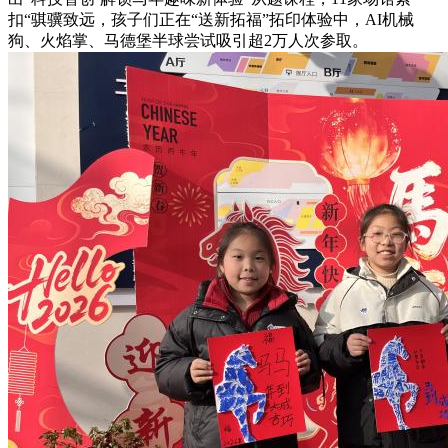
扣“骐骥致远，孩子们正在“送新拓福”拓印体验中，AI机械
狗、火焰掌、马德堡半球尝试吸引超2万人次参取。