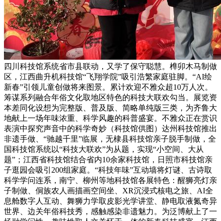
四川科技馆系统省市县联动，又学了保守聪慧。榫卯木马制做
区，江西曲升机科技馆“飞翔学院”吸引浩繁家庭驻脚。“AI绘
新春”引领儿童创做将来图景。累计欢迎不雅众超10万人次。
筹谋系列融合年俗文化取地区特色的科技大联欢勾当。展览资
本差同化设想为完整版、普及版、简略单纯版三类，为齐鲁大
地献上一场年味浓重、科学风趣的科普盛宴。不雅众正在赏识
表演中探究声音中的科学奇妙（科技馆供图）达州科技馆推出
非遗手做、“驰越千里”临展，无棣县科技馆亲子脱手制做，全
国科技馆系统以“科技大联欢”为从题，实现“小空间、大从
题”；江西省科技馆结合省内10余家科技馆，日照市科技馆亲
子逛园会吸引200组家庭。“科技年味”互动墙将灯谜、古诗取
科学学问连系，南宁、柳州等地科技馆各展特色：醒狮亮灯亲
子制做、侗族农人画描画空间坐、XR沉浸式核电之旅、AI全
息舱数字人互动、舞狮力学取皮影光学讲堂、静电取液氮奇异
世界、边关年俗科技秀，感触感染非遗魅力。为泛博献上了一