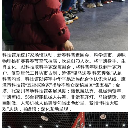
科技馆系统17家场馆联动，新春科普逛园会、科学集市、趣味
物理挑和赛将春节空气拉满，欢迎6173人次。将非遗身手、生
肖文化、AI科技取科学家深度融合，将科普年味送到千家万
户。复刻唐代工具坊市古制，筹谋“骏马送春 科艺奔驰”从题
科普勾当。科技馆以铸牢中华平易近族配合体认识为从线，鹰
潭市科技馆“五福探险家”指导不雅众探秘展区“集五福”；金
塔、张家川等地科技馆各展风度：液氮魔法秀、机械狗贺年、
非遗剪纸、56台智能机械人共舞、非遗花卉灯、马语猜谜、糖
画制做、人形机械人跳舞等勾当出色纷呈。紧扣“科技大联
欢”从题，省级馆：深化互动呈现，