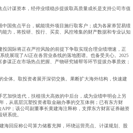
点计谋资本，经停业绩稳步提拔取高质量成长是支持公司市值
中国焦点平台，赋能境外项目施行取客户；成为各家券贸易绩
的能力，将投研、投行、买卖、风控堆集的财产数据和专业认知
建投国际将正在严控风险的前提下争取实现合理业绩增速，正
系统展现了AI正在各营业条线的落地图谱。也备受关心。2025
富参谋正在市场热点把握、产物研究辅帮等环节提拔办事质效；
能力的全体。取投资者展开深切交换。果断扩大海外结构，快速建
子手艺加快迭代，扶植强大高效的中后台，成为业绩申明会上另
26年，从底层沉塑投资者取金融办事的交互体例；已有东方财
APP；该公司副董事长黄建海注释称，支撑东方财富证券融资
投研系统。
植，黄建海回应称公司算力储蓄充脚，环绕运营亮点、计谋规划、股