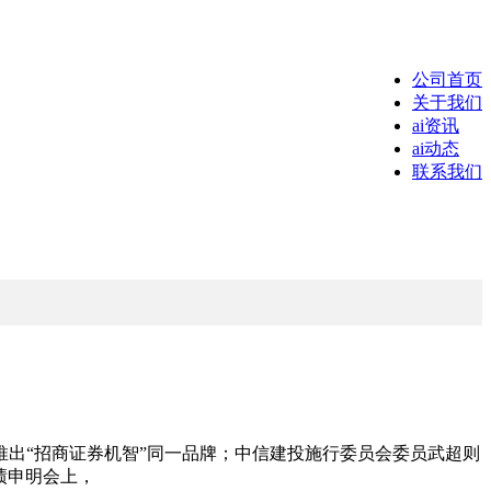
公司首页
关于我们
ai资讯
ai动态
联系我们
推出“招商证券机智”同一品牌；中信建投施行委员会委员武超则
绩申明会上，