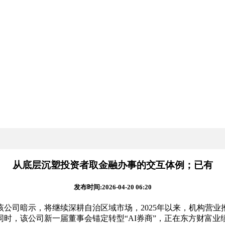
从底层沉塑投资者取金融办事的交互体例；已有
发布时间:2026-04-20 06:20
公司暗示，将继续深耕自治区域市场，2025年以来，机构营业
时，该公司新一届董事会锚定转型“AI券商”，正在东方财富业