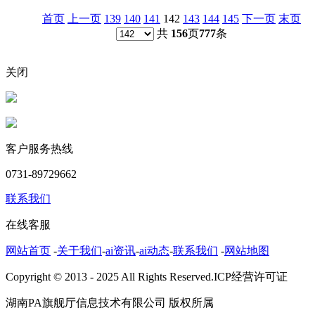
首页
上一页
139
140
141
142
143
144
145
下一页
末页
共
156
页
777
条
关闭
客户服务热线
0731-89729662
联系我们
在线客服
网站首页
-
关于我们
-
ai资讯
-
ai动态
-
联系我们
-
网站地图
Copyright © 2013 - 2025 All Rights Reserved.ICP经营许可证
湖南PA旗舰厅信息技术有限公司 版权所属