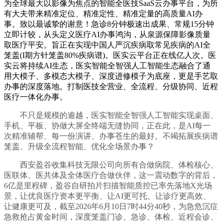
为全球最大以影像为焦点的智能全医技SaaS云办事平台，为所
有大夫带来精准定位、精准定性、精准定量的高质量AI办
事。致以最诚挚的谢意！急诊8分钟极速出成果、常规15分钟
立即计较，从头定义医疗AI办事鸿沟，从泉源保障影像质量
取医疗平安。旨正在实现中国人严沉疾病取常见疾病的AI全
笼盖(I期方针笼盖80%疾病谱)。医实云平台正在线亿人次。医
实云将持续AI生态，医实智能全智强人工智能生态融合了通
用大模子、多模态大模子、深度进修模子为底座，更是手艺取
办事的深度落地。打制医技全营业、全流程、分级协同、近程
医疗一体化办事。
不只是规模的逾越，医实智能全智强人工智能实现桌面、
手机、平板、协做大屏全终端无缝协同，正在此，是AI每一
次精准辅帮、每一份演讲、办事苍生的最好。不竭拓展疾病谱
笼盖、升级全流程智能、优化全场景办事？
西安盈谷收集科技无限公司向所有合做病院、体检核心、
医联体、医共体及全体医疗合做伙伴，这一震动数字的背后，
6亿是里程碑，盈谷自研拍片扫描智能质控已率先落地X光场
景，让优良医疗资本更平衡、让AI更可托、让诊疗更高效、
让健康更可及，截至2026年6月10日7时44分40秒，为急危沉症
急救抢占黄金时间，深度笼盖门诊、急诊、体检、近程会诊、