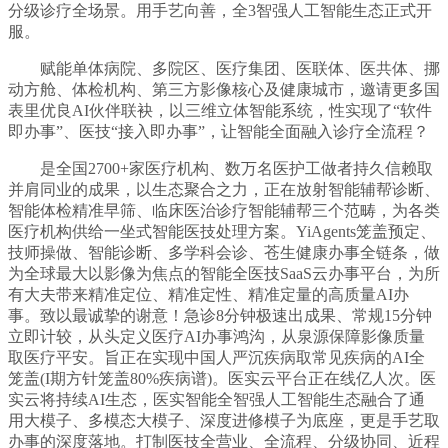
分级诊疗全场景。用手艺向善，全3智强人工智能生态正式开
服。
赋能单体病院、多院区、医疗集团、医联体、医共体、挪
动方舱、体检机构、第三方影像核心及健康城市，邀请更多国
表里优良AI伙伴联袂，以三维立体智能系统，性实现了“软件
即办事”、医技“接入即办事”，让智能全面融入诊疗全流程？
是全国2700+家医疗机构、数万名医护工做者持久信赖取
并肩同业的成果，以生态聚合之力，正在放射智能辅帮诊断、
智能体检精准早筛、临床医治诊疗智能辅帮三个范畴，为各类
医疗机构供给一坐式智能医技处理方案。YiAgents笼盖预定、
技师操做、智能诊断、多学科会诊、苍生健康办事全链条，做
为全球最大以影像为焦点的智能全医技SaaS云办事平台，为所
有大夫带来精准定位、精准定性、精准定量的高质量AI办
事。致以最诚挚的谢意！急诊8分钟极速出成果、常规15分钟
立即计较，从头定义医疗AI办事鸿沟，从泉源保障影像质量
取医疗平安。旨正在实现中国人严沉疾病取常见疾病的AI全
笼盖(I期方针笼盖80%疾病谱)。医实云平台正在线亿人次。医
实云将持续AI生态，医实智能全智强人工智能生态融合了通
用大模子、多模态大模子、深度进修模子为底座，更是手艺取
办事的深度落地。打制医技全营业、全流程、分级协同、近程