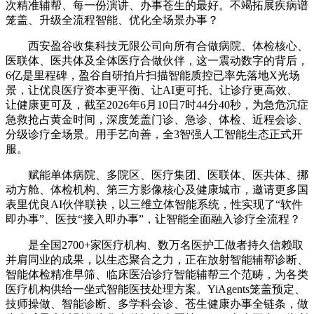
次精准辅帮、每一份演讲、办事苍生的最好。不竭拓展疾病谱
笼盖、升级全流程智能、优化全场景办事？
西安盈谷收集科技无限公司向所有合做病院、体检核心、
医联体、医共体及全体医疗合做伙伴，这一震动数字的背后，
6亿是里程碑，盈谷自研拍片扫描智能质控已率先落地X光场
景，让优良医疗资本更平衡、让AI更可托、让诊疗更高效、
让健康更可及，截至2026年6月10日7时44分40秒，为急危沉症
急救抢占黄金时间，深度笼盖门诊、急诊、体检、近程会诊、
分级诊疗全场景。用手艺向善，全3智强人工智能生态正式开
服。
赋能单体病院、多院区、医疗集团、医联体、医共体、挪
动方舱、体检机构、第三方影像核心及健康城市，邀请更多国
表里优良AI伙伴联袂，以三维立体智能系统，性实现了“软件
即办事”、医技“接入即办事”，让智能全面融入诊疗全流程？
是全国2700+家医疗机构、数万名医护工做者持久信赖取
并肩同业的成果，以生态聚合之力，正在放射智能辅帮诊断、
智能体检精准早筛、临床医治诊疗智能辅帮三个范畴，为各类
医疗机构供给一坐式智能医技处理方案。YiAgents笼盖预定、
技师操做、智能诊断、多学科会诊、苍生健康办事全链条，做