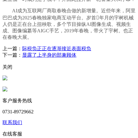
AI成为互联网厂商取春晚合做的新增量。近些年来，阿里
巴巴成为2025春晚独家电商互动平台。岁首年月的宇树机械
人仍是正在台上扭秧歌，多个节目操纵AI图像生成、视频生
成、图像编纂等AIGC手艺，2019年春晚，带火了宇树。也正
在春晚大展。
上一篇：
际税负正正在逐渐接近表面税负
下一篇：
显露了上半身的部兼顾体
关闭
客户服务热线
0731-89729662
联系我们
在线客服