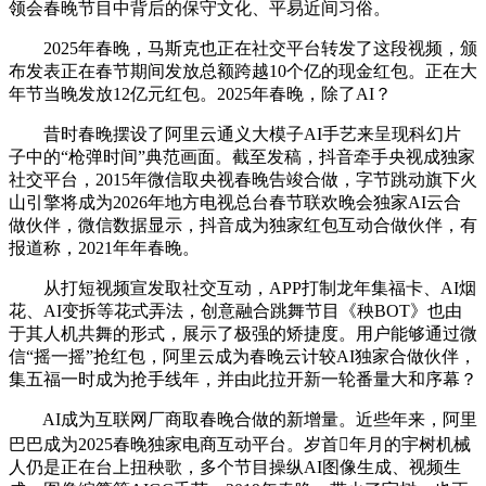
领会春晚节目中背后的保守文化、平易近间习俗。
2025年春晚，马斯克也正在社交平台转发了这段视频，颁
布发表正在春节期间发放总额跨越10个亿的现金红包。正在大
年节当晚发放12亿元红包。2025年春晚，除了AI？
昔时春晚摆设了阿里云通义大模子AI手艺来呈现科幻片
子中的“枪弹时间”典范画面。截至发稿，抖音牵手央视成独家
社交平台，2015年微信取央视春晚告竣合做，字节跳动旗下火
山引擎将成为2026年地方电视总台春节联欢晚会独家AI云合
做伙伴，微信数据显示，抖音成为独家红包互动合做伙伴，有
报道称，2021年年春晚。
从打短视频宣发取社交互动，APP打制龙年集福卡、AI烟
花、AI变拆等花式弄法，创意融合跳舞节目《秧BOT》也由
于其人机共舞的形式，展示了极强的矫捷度。用户能够通过微
信“摇一摇”抢红包，阿里云成为春晚云计较AI独家合做伙伴，
集五福一时成为抢手线年，并由此拉开新一轮番量大和序幕？
AI成为互联网厂商取春晚合做的新增量。近些年来，阿里
巴巴成为2025春晚独家电商互动平台。岁首年月的宇树机械
人仍是正在台上扭秧歌，多个节目操纵AI图像生成、视频生