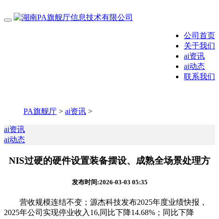
公司首页
关于我们
ai资讯
ai动态
联系我们
PA旗舰厅
>
ai资讯
>
ai资讯
ai动态
NIS过硬的硬件设置装备摆设、成熟全场景处理方
发布时间:2026-03-03 05:35
营收规模连结不变；源杰科技发布2025年度业绩快报，
2025年公司实现停业收入16,同比下降14.68%；同比下降