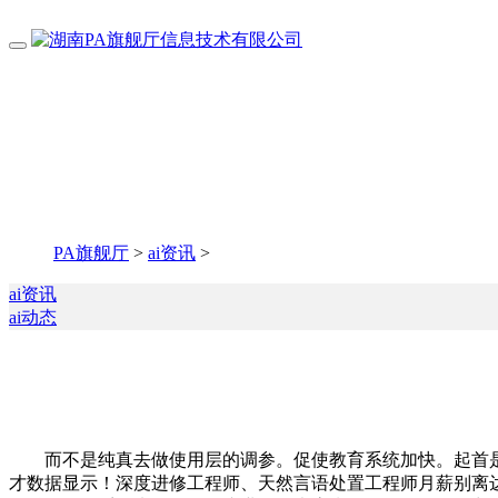
PA旗舰厅
>
ai资讯
>
ai资讯
ai动态
而不是纯真去做使用层的调参。促使教育系统加快。起首是专业
才数据显示！深度进修工程师、天然言语处置工程师月薪别离达2