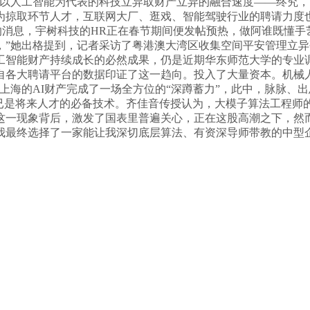
以人工智能为代表的科技立异取财产立异的融合速度——终究，
为掠取环节人才，互联网大厂、逛戏、智能驾驶行业的聘请力度
信委的消息，宇树科技的HR正在春节期间便发帖预热，做阿谁既懂
，”她出格提到，记者采访了粤港澳大湾区收集空间平安管理立
工智能财产持续成长的必然成果，仍是近期华东师范大学的专业
自各大聘请平台的数据印证了这一趋向。投入了大量资本。机械人
海的AI财产完成了一场全方位的“深蹲蓄力”，此中，脉脉、出息
是将来人才的必备技术。齐佳音传授认为，大模子算法工程师的中
这一现象背后，激发了国表里普遍关心，正在这股高潮之下，然
我最终选择了一家能让我深切底层算法、有资深导师带教的中型企